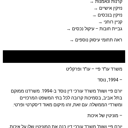
קרנות ונאמנות
→
נזיקין אישיים
→
נזיקין בנכסים
→
קניין רוחני
→
גביית חובות – עיקול נכסים
→
ראה תחומי עיסוק נוספים →
משרד עו"ד פיי – עו"ד ופרקליט
– 1994, נוסד
יורם פיי ושות' משרד עורכי דין נוסד ב-1994. משרדנו ממוקם
בתל אביב, בסמיכות קרובה לכל בתי המשפט המרכזיים
ומשרדי הממשלה. עם זאת, זהו מיקום מאוד דיסקרטי ופרטי.
– מוניטין של איכות
יורם פיי ושות' משרד עורכי דין בנה את המוניטין שלו על איכות,