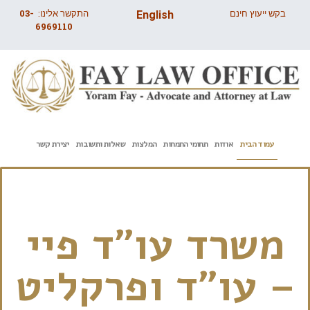
בקש ייעוץ חינם
התקשר אלינו:
03-
English
6969110
עמוד הבית
אודות
תחומי התמחות
המלצות
שאלות ותשובות
יצירת קשר
משרד עו”ד פיי
– עו”ד ופרקליט