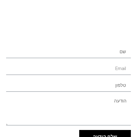
בקש ייעוץ חינם מלא את הטופס למטה
וקבל התייעצות דיסקרטית בחינם וללא
תשלום
שלח הודעה