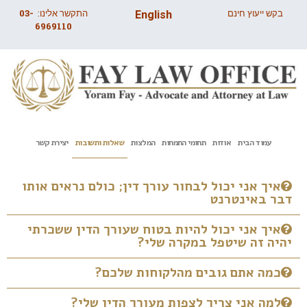
בקש ייעוץ חינם
התקשר אלינו:
03-
English
6969110
עמוד הבית
אודות
תחומי התמחות
המלצות
שאלות ותשובות
יצירת קשר
איך אני יכול לבחור עורך דין; כולם נראים אותו
דבר באינטרנט
איך אני יכול להיות בטוח שעורך הדין ששכרתי
יהיה זה שיטפל במקרה שלי?
כמה אתם גובים מהלקוחות שלכם?
למה אני צריך לצפות מעורך הדין שלי?